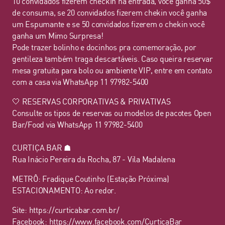
10 convidados fizerem checkin na entrada, você ganha 50$
de consuma, se 20 convidados fizerem chekin você ganha
um Espumante e se 50 convidados fizerem o chekin você
ganha um Mimo Surpresa!
Pode trazer bolinho e docinhos pra comemoração, por
gentileza também traga descartáveis. Caso queira reservar
mesa gratuita para bolo ou ambiente VIP, entre em contato
com a casa via WhatsApp 11 97982-5400
🤍 RESERVAS CORPORATIVAS & PRIVATIVAS
Consulte os tipos de reservas ou modelos de pacotes Open
Bar/Food via WhatsApp 11 97982-5400
CURTIÇA BAR ☗
Rua Inácio Pereira da Rocha, 87 - Vila Madalena
METRÔ: Fradique Coutinho (Estação Próxima)
ESTACIONAMENTO: Ao redor.
Site: https://curticabar.com.br/
Facebook: https://www.facebook.com/CurticaBar