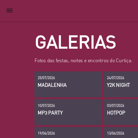
GALERIAS
Fotos das festas, noites e encontros do Curtiça.
25/07/2026
24/07/2026
MADALENHA
Y2K NIGHT
10/07/2026
03/07/2026
MP3 PARTY
HOTPOP
19/06/2026
13/06/2026