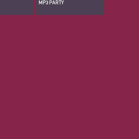
MP3 PARTY