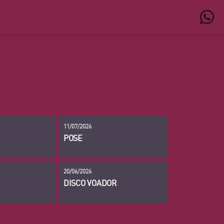
11/07/2026
POSE
20/06/2026
DISCO VOADOR